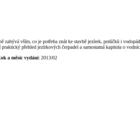
ě zabývá vším, co je potřeba znát ke stavbě jezírek, potůčků i vodopád
 praktický přehled jezírkových čerpadel a samostatná kapitola o vodníc
ok a měsíc vydání
: 2013/02