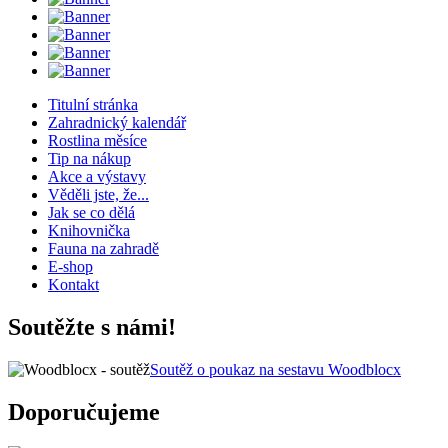
Titulní stránka
Zahradnický kalendář
Rostlina měsíce
Tip na nákup
Akce a výstavy
Věděli jste, že...
Jak se co dělá
Knihovnička
Fauna na zahradě
E-shop
Kontakt
Soutěžte s námi!
Soutěž o poukaz na sestavu Woodblocx
Doporučujeme