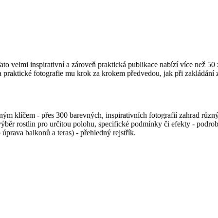
 velmi inspirativní a zároveň praktická publikace nabízí více než 50 z
 praktické fotografie mu krok za krokem předvedou, jak při zakládání 
ným klíčem - přes 300 barevných, inspirativních fotografií zahrad různ
 výběr rostlin pro určitou polohu, specifické podmínky či efekty - podro
úprava balkonů a teras) - přehledný rejstřík.