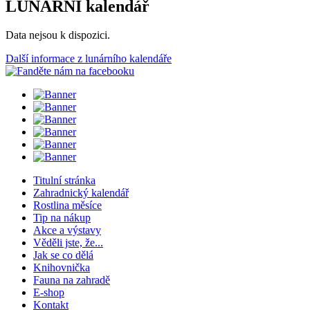
LUNÁRNÍ kalendář
Data nejsou k dispozici.
Další informace z lunárního kalendáře
Titulní stránka
Zahradnický kalendář
Rostlina měsíce
Tip na nákup
Akce a výstavy
Věděli jste, že...
Jak se co dělá
Knihovnička
Fauna na zahradě
E-shop
Kontakt