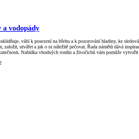
y a vodopády
uklidňuje, vábí k posezení na břehu a k pozorování hladiny, ke sledování
založit, utvářet a jak o ni náležitě pečovat. Řada námětů dává inspira
utečnosti. Nabídka vhodných rostlin a živočichů vám pomůže vytvořit 
2