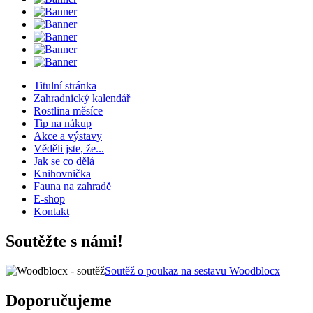
Titulní stránka
Zahradnický kalendář
Rostlina měsíce
Tip na nákup
Akce a výstavy
Věděli jste, že...
Jak se co dělá
Knihovnička
Fauna na zahradě
E-shop
Kontakt
Soutěžte s námi!
Soutěž o poukaz na sestavu Woodblocx
Doporučujeme