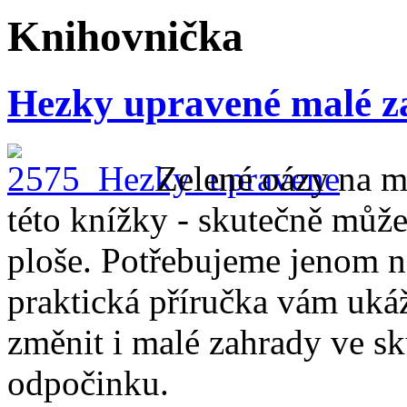
Knihovnička
Hezky upravené malé z
Zelené oázy na ma
této knížky - skutečně můž
ploše. Potřebujeme jenom ná
praktická příručka vám ukáž
změnit i malé zahrady ve s
odpočinku.