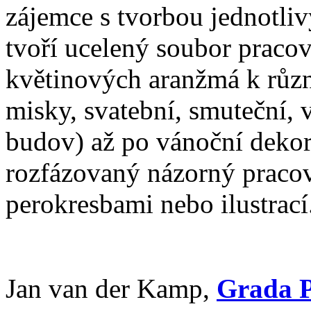
zájemce s tvorbou jednotli
tvoří ucelený soubor praco
květinových aranžmá k růz
misky, svatební, smuteční, 
budov) až po vánoční deko
rozfázovaný názorný praco
perokresbami nebo ilustrací
Jan van der Kamp,
Grada P