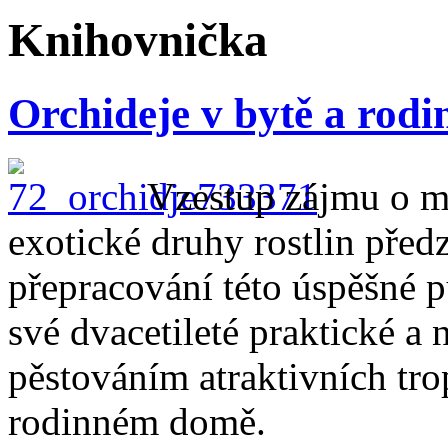
Knihovnička
Orchideje v bytě a rod
Vzestup zájmu o m
exotické druhy rostlin před
přepracování této úspěšné p
své dvacetileté praktické a 
pěstováním atraktivních tro
rodinném domě.