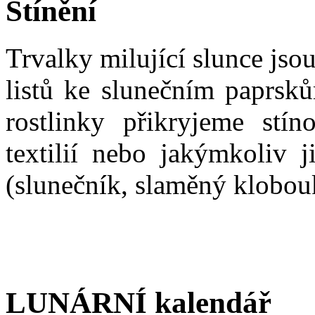
Stínění
Trvalky milující slunce js
listů ke slunečním paprsků
rostlinky přikryjeme stí
textilií nebo jakýmkoliv 
(slunečník, slaměný klobouk
LUNÁRNÍ kalendář