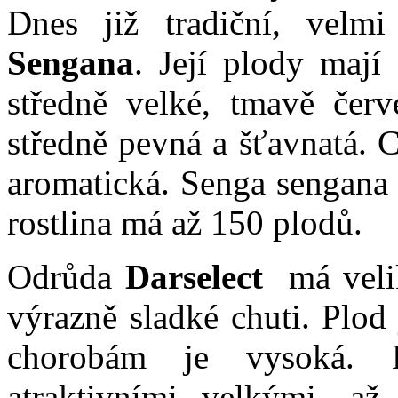
Dnes již tradiční, vel
Sengana
. Její plody mají
středně velké, tmavě červ
středně pevná a šťavnatá. 
aromatická. Senga sengana 
rostlina má až 150 plodů.
Odrůda
Darselect
má veli
výrazně sladké chuti. Plod
chorobám je vysoká. 
atraktivními velkými, a