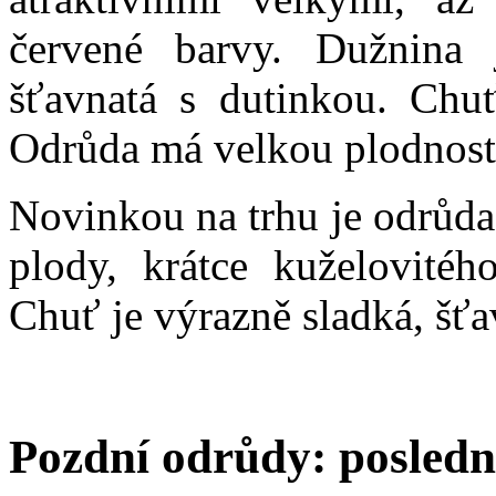
červené barvy. Dužnina 
šťavnatá s dutinkou. Chuť
Odrůda má velkou plodnost 
Novinkou na trhu je odrůd
plody, krátce kuželovitéh
Chuť je výrazně sladká, šťa
Pozdní odrůdy: poslední