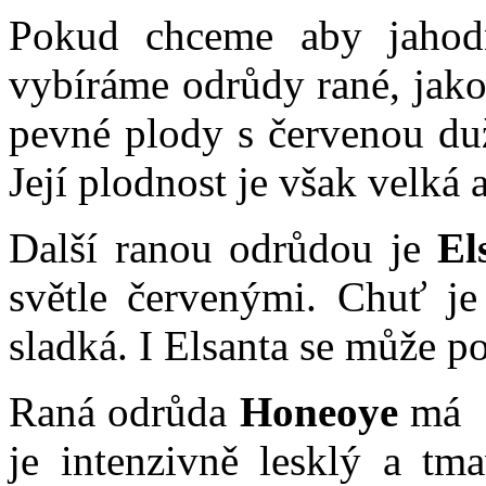
Pokud chceme aby jahodn
vybíráme odrůdy rané, jak
pevné plody s červenou duž
Její plodnost je však velká
Další ranou odrůdou je
El
světle červenými. Chuť je
sladká. I Elsanta se může p
Raná odrůda
Honeoye
má v
je intenzivně lesklý a tm