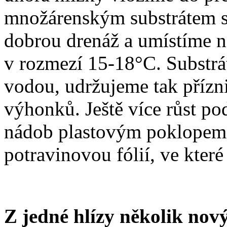
množárenským substrátem s 
dobrou drenáž a umístíme na
v rozmezí 15-18°C. Substrá
vodou, udržujeme tak přízn
výhonků. Ještě více růst p
nádob plastovým poklopem,
potravinovou fólií, ve kte
Z jedné hlízy několik nov