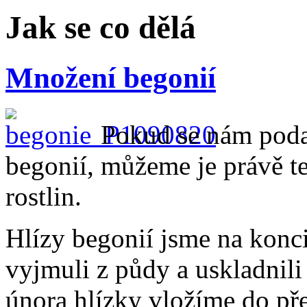
Jak se co dělá
Množení begonií
Pokud se nám podař
begonií, můžeme je právě teď
rostlin.
Hlízy begonií jsme na konci
vyjmuli z půdy a uskladnil
února hlízky vložíme do př