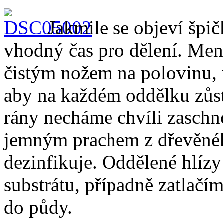
Jakmile se objeví špič
vhodný čas pro dělení. Men
čistým nožem na polovinu, vě
aby na každém oddělku zůs
rány necháme chvíli zaschno
jemným prachem z dřevěného
dezinfikuje. Oddělené hlíz
substrátu, případně zatlačím
do půdy.