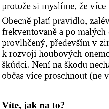
protože si myslíme, že více 
Obecně platí pravidlo, zalé
frekventovaně a po malých d
provlhčený, především v zi
k rozvoji houbových onemo
škůdci. Není na škodu necha
občas více proschnout (ne v
Víte, jak na to?