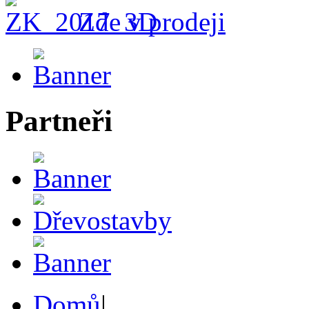
Zde v prodeji
Partneři
Domů
|