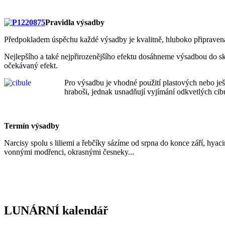
Pravidla výsadby
Předpokladem úspěchu každé výsadby je kvalitně, hluboko připravená 
Nejlepšího a také nejpřirozenějšího efektu dosáhneme výsadbou do sku
očekávaný efekt.
Pro výsadbu je vhodné použití plastových nebo ješ
hraboši, jednak usnadňují vyjímání odkvetlých cibu
Termín výsadby
Narcisy spolu s liliemi a řebčíky sázíme od srpna do konce září, hya
vonnými modřenci, okrasnými česneky...
LUNÁRNÍ kalendář