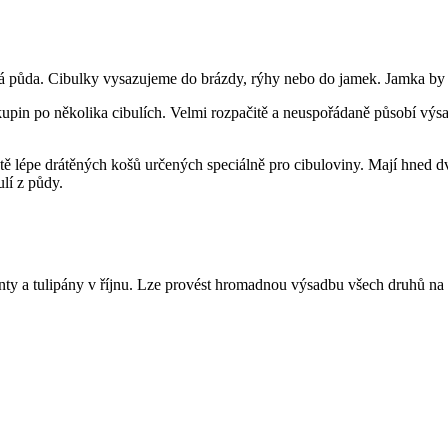
půda. Cibulky vysazujeme do brázdy, rýhy nebo do jamek. Jamka by měla
pin po několika cibulích. Velmi rozpačitě a neuspořádaně působí výsad
tě lépe drátěných košů určených speciálně pro cibuloviny. Mají hned d
lí z půdy.
cinty a tulipány v říjnu. Lze provést hromadnou výsadbu všech druhů na