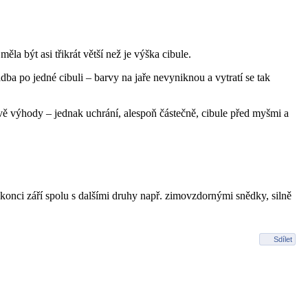
 být asi třikrát větší než je výška cibule.
ba po jedné cibuli – barvy na jaře nevyniknou a vytratí se tak
vě výhody – jednak uchrání, alespoň částečně, cibule před myšmi a
 konci září spolu s dalšími druhy např. zimovzdornými snědky, silně
Sdílet