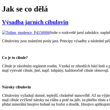
Jak se co dělá
Výsadba jarních cibulovin
Sníte o rozkvetlé jarní zahrádce, napl
Cibuloviny jsou známými posly jara. Principy výsadby a následné péče
Co je to cibule?
Cibule je zásobním orgánem rostlin. Vzniká ze ztlustlých bází listů a 
mají vytrvalé cibule, jiné, např. tulipány, každoročně cibule obnovuj
Nároky cibulovin
Cibuloviny vyžadují slunné, teplejší, chráněné stanoviště. Až na vý
mají cibule zvýšené nároky na vláhu a poté na jaře, za plného růstu 
přidat minerální hnojivo bohaté na fosfor a draslík. Hnojivo aplikuj