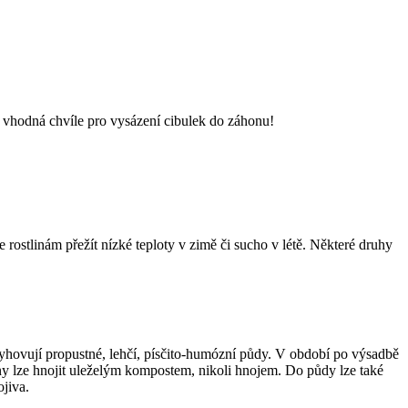
vě vhodná chvíle pro vysázení cibulek do záhonu!
 rostlinám přežít nízké teploty v zimě či sucho v létě. Některé druhy
vyhovují propustné, lehčí, písčito-humózní půdy. V období po výsadbě
iny lze hnojit uleželým kompostem, nikoli hnojem. Do půdy lze také
ojiva.