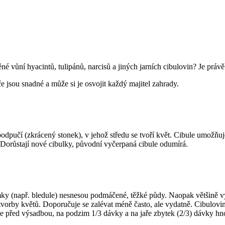
něné vůní hyacintů, tulipánů, narcisů a jiných jarních cibulovin? Je prá
 jsou snadné a může si je osvojit každý majitel zahrady.
podpučí (zkrácený stonek), v jehož středu se tvoří květ. Cibule umožňuje
í. Dorůstají nové cibulky, původní vyčerpaná cibule odumírá.
jimky (např. bledule) nesnesou podmáčené, těžké půdy. Naopak většině 
a tvorby květů. Doporučuje se zalévat méně často, ale vydatně. Cibulov
eme před výsadbou, na podzim 1/3 dávky a na jaře zbytek (2/3) dávky hn