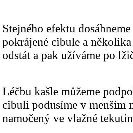
Stejného efektu dosáhneme
pokrájené cibule a několik
odstát a pak užíváme po lži
Léčbu kašle můžeme podpoř
cibuli podusíme v menším 
namočený ve vlažné tekutin