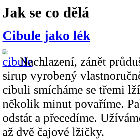
Jak se co dělá
Cibule jako lék
Nachlazení, zánět průdu
sirup vyrobený vlastnoručn
cibuli smícháme se třemi lž
několik minut povaříme. Pa
odstát a přecedíme. Užíváme
až dvě čajové lžičky.