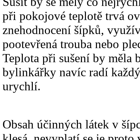
Sušit by se měly co nejrych
při pokojové teplotě trvá o
znehodnocení šípků, využív
pootevřená trouba nebo ple
Teplota při sušení by měla 
bylinkářky navíc radí každ
urychlí.
Obsah účinných látek v šíp
klesá, nevyplatí se je proto