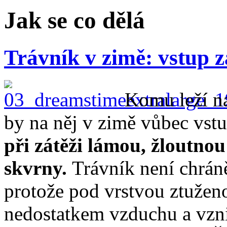
Jak se co dělá
Trávník v zimě: vstup 
Komu leží na
by na něj v zimě vůbec vst
při zátěži lámou, žloutnou
skvrny.
Trávník není chrán
protože pod vrstvou ztuženo
nedostatkem vzduchu a vzni