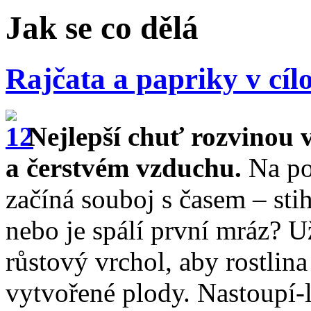
Jak se co dělá
Rajčata a papriky v cíl
Nejlepší chuť rozvinou 
a čerstvém vzduchu.
Na pod
začíná souboj s časem – stih
nebo je spálí první mráz? U
růstový vrchol, aby rostlina
vytvořené plody. Nastoupí-li