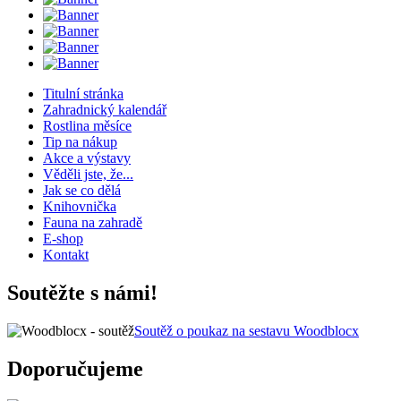
Titulní stránka
Zahradnický kalendář
Rostlina měsíce
Tip na nákup
Akce a výstavy
Věděli jste, že...
Jak se co dělá
Knihovnička
Fauna na zahradě
E-shop
Kontakt
Soutěžte s námi!
Soutěž o poukaz na sestavu Woodblocx
Doporučujeme