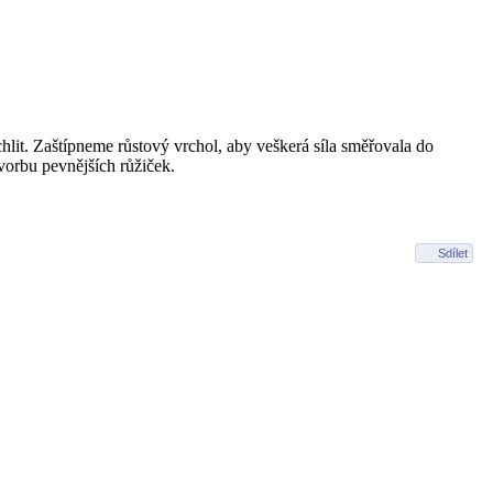
hlit. Zaštípneme růstový vrchol, aby veškerá síla směřovala do
orbu pevnějších růžiček.
Sdílet