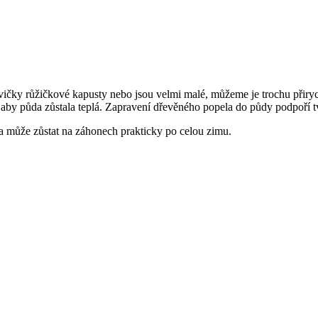
avičky růžičkové kapusty nebo jsou velmi malé, můžeme je trochu přiryc
by půda zůstala teplá. Zapravení dřevěného popela do půdy podpoří tv
a může zůstat na záhonech prakticky po celou zimu.