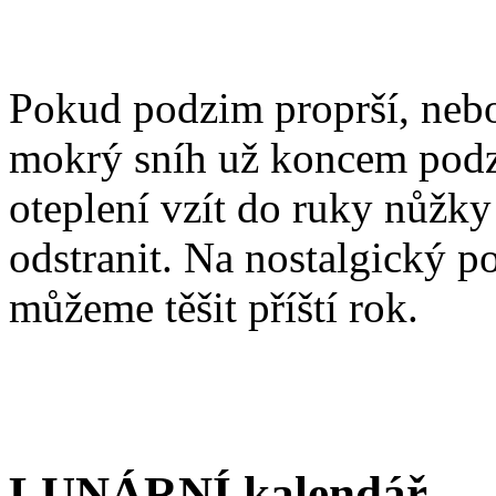
Pokud podzim proprší, nebo
mokrý sníh už koncem podz
oteplení vzít do ruky nůžky
odstranit. Na nostalgický p
můžeme těšit příští rok.
LUNÁRNÍ kalendář