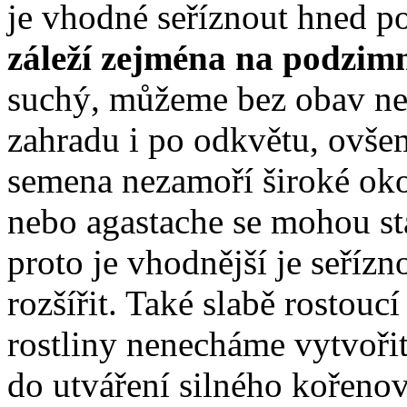
je vhodné seříznout hned po
záleží zejména na podzim
suchý, můžeme bez obav nec
zahradu i po odkvětu, ovše
semena nezamoří široké okol
nebo agastache se mohou st
proto je vhodnější je seřízn
rozšířit. Také slabě rostouc
rostliny nenecháme vytvořit
do utváření silného kořeno