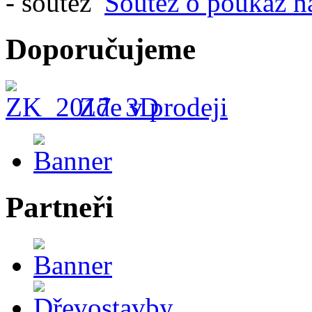
Soutěž o poukaz n
Doporučujeme
Zde v prodeji
Partneři