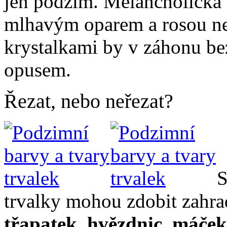
jen podzim. Melancholická 
mlhavým oparem a rosou ne
krystalkami by v záhonu be
opusem.
Řezat, nebo neřezat?
S
trvalky mohou zdobit zahra
třapatek, hvězdnic, máček,