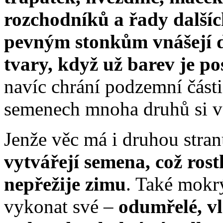
rozchodníků a řady dalšíc
pevným stonkům vnášejí d
tvary, když už barev je p
navíc chrání podzemní části
semenech mnoha druhů si v 
Jenže věc má i druhou stra
vytvářejí semena, což rostl
nepřežije zimu
. Také mokr
vykonat své –
odumřelé, vl