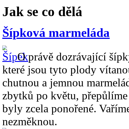
Jak se co dělá
Šípková marmeláda
O právě dozrávající šípk
které jsou tyto plody vítano
chutnou a jemnou marmelád
zbytků po květu, přepůlíme
byly zcela ponořené. Vařím
nezměknou.