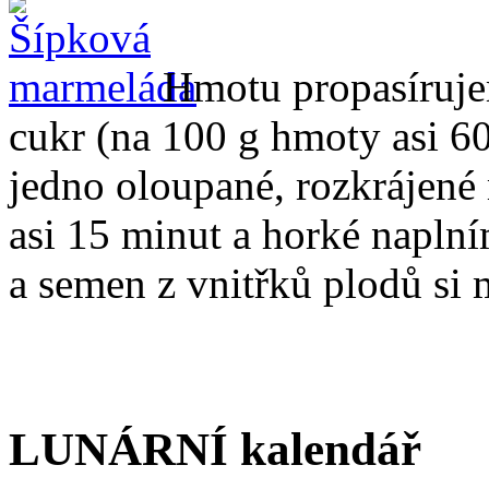
Hmotu propasíruj
cukr (na 100 g hmoty asi 60
jedno oloupané, rozkrájené
asi 15 minut a horké napln
a semen z vnitřků plodů si m
LUNÁRNÍ kalendář