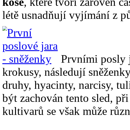
koše
, které tvoří zároveň 
létě usnadňují vyjímání z p
Prvními posly j
krokusy, následují sněženky
druhy, hyacinty, narcisy, t
být zachován tento sled, př
kultivarů se však může různ