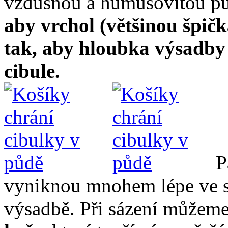
vzdušnou a humusovitou p
aby vrchol (většinou špič
tak, aby hloubka výsadby b
cibule.
P
vyniknou mnohem lépe ve sk
výsadbě. Při sázení můžeme