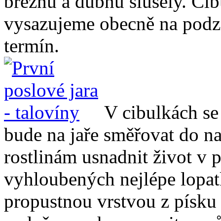
březnu a dubnu slušely. Cib
vysazujeme obecně na podzi
termín.
V cibulkách se 
bude na jaře směřovat do n
rostlinám usnadnit život v
vyhloubených nejlépe lopa
propustnou vrstvou z písku