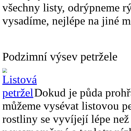
všechny listy, odrýpneme rý
vysadíme, nejlépe na jiné m
Podzimní výsev petržele
Dokud je půda prohřá
můžeme vysévat listovou pet
rostliny se vyvíjejí lépe ne