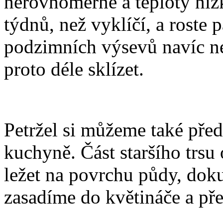
nerovnoměrné a teploty nízk
týdnů, než vyklíčí, a roste p
podzimních výsevů navíc nev
proto déle sklízet.
Petržel si můžeme také pře
kuchyně. Část staršího trs
ležet na povrchu půdy, dok
zasadíme do květináče a pře