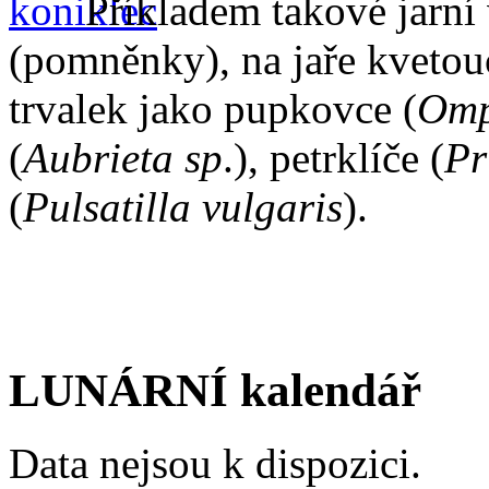
Příkladem takové jarní
(pomněnky), na jaře kvetouc
trvalek jako pupkovce (
Omp
(
Aubrieta sp
.), petrklíče (
Pr
(
Pulsatilla vulgaris
).
LUNÁRNÍ kalendář
Data nejsou k dispozici.