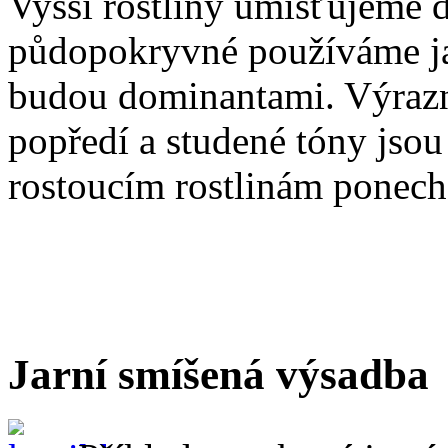
Vyšší rostliny umisťujeme 
půdopokryvné používáme ja
budou dominantami. Výrazn
popředí a studené tóny jsou
rostoucím rostlinám ponech
Jarní smíšená výsadba