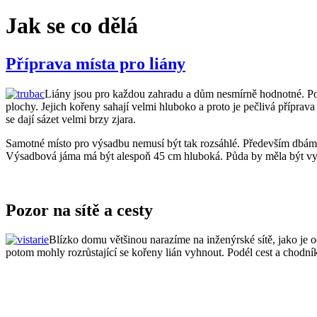
Jak se co dělá
Příprava místa pro liány
Liány jsou pro každou zahradu a dům nesmírně hodnotné. Pokr
plochy. Jejich kořeny sahají velmi hluboko a proto je pečlivá příprav
se dají sázet velmi brzy zjara.
Samotné místo pro výsadbu nemusí být tak rozsáhlé. Především dbáme
Výsadbová jáma má být alespoň 45 cm hluboká. Půda by měla být vy
Pozor na sítě a cesty
Blízko domu většinou narazíme na inženýrské sítě, jako je 
potom mohly rozrůstající se kořeny lián vyhnout. Podél cest a chodník