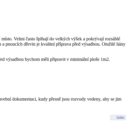
místo. Velmi často šplhají do velkých výšek a pokrývají rozsáhlé
 a pnoucích dřevin je kvalitní příprava před výsadbou. Otužilé liány
řed výsadbou bychom měli připravit v minimální ploše 1m2.
stavební dokumentaci, kudy přesně jsou rozvody vedeny, aby se jim
Sdílet