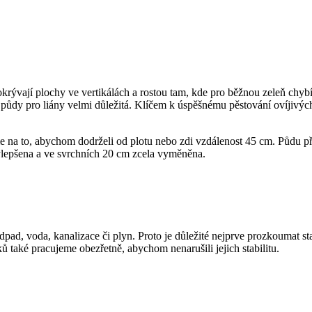
ývají plochy ve vertikálách a rostou tam, kde pro běžnou zeleň chybí 
a půdy pro liány velmi důležitá. Klíčem k úspěšnému pěstování ovíjivých
 na to, abychom dodrželi od plotu nebo zdi vzdálenost 45 cm. Půdu p
lepšena a ve svrchních 20 cm zcela vyměněna.
odpad, voda, kanalizace či plyn. Proto je důležité nejprve prozkoumat 
ů také pracujeme obezřetně, abychom nenarušili jejich stabilitu.