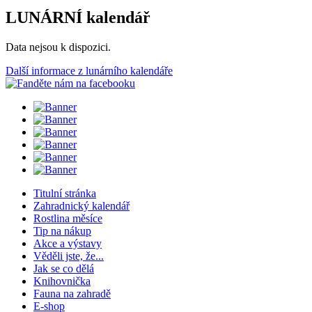
LUNÁRNÍ kalendář
Data nejsou k dispozici.
Další informace z lunárního kalendáře
Titulní stránka
Zahradnický kalendář
Rostlina měsíce
Tip na nákup
Akce a výstavy
Věděli jste, že...
Jak se co dělá
Knihovnička
Fauna na zahradě
E-shop