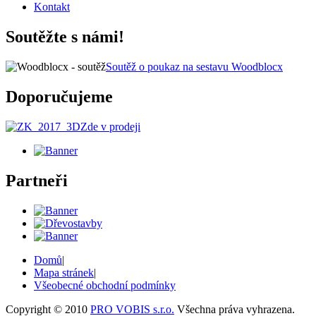
Kontakt
Soutěžte s námi!
Soutěž o poukaz na sestavu Woodblocx
Doporučujeme
Zde v prodeji
Partneři
Domů
|
Mapa stránek
|
Všeobecné obchodní podmínky
Copyright © 2010
PRO VOBIS s.r.o.
Všechna práva vyhrazena.