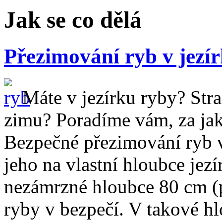
Jak se co dělá
Přezimování ryb v jezí
Máte v jezírku ryby? Stra
zimu? Poradíme vám, za ja
Bezpečné přezimování ryb v
jeho na vlastní hloubce jezí
nezámrzné hloubce 80 cm (p
ryby v bezpečí. V takové h