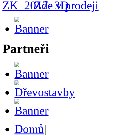
Zde v prodeji
Partneři
Domů
|