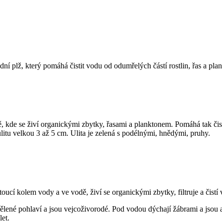
ní plž, který pomáhá čistit vodu od odumřelých částí rostlin, řas a pla
 kde se živí organickými zbytky, řasami a planktonem. Pomáhá tak čistit
litu velkou 3 až 5 cm. Ulita je zelená s podélnými, hnědými, pruhy.
oucí kolem vody a ve vodě, živí se organickými zbytky, filtruje a čistí
lené pohlaví a jsou vejcoživorodé. Pod vodou dýchají žábrami a jsou a
let.