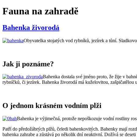
Fauna na zahradě
Bahenka živorodá
Obyvatelka stojatých vod rybníků, jezírek a tůní. Sladkovod
Jak ji poznáme?
Bahenka dostala své jméno proto, že žije v bahně,
rybníčků, či jezírek. Bahenka živorodá má kuželovitou, zašpičatělou u
O jednom krásném vodním plži
Bahenka je výjimečná, protože nepoškozuje vodní rostliny rost
Patří do předožábrých plžů, čeledi bahenkovitých. Bahenky mají rozdě
bahenka zahrabe a zůstává po několik dní neaktivní. Dožívá se deseti 