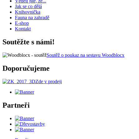
Věděli jste, že...
Jak se co dělá
Knihovnička
Fauna na zahradě
E-shop
Kontakt
Soutěžte s námi!
Soutěž o poukaz na sestavu Woodblocx
Doporučujeme
Zde v prodeji
Partneři