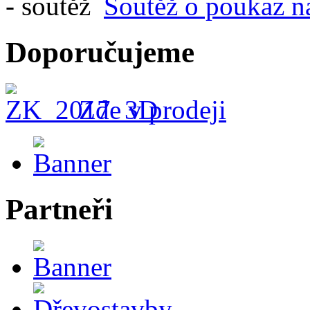
Soutěž o poukaz n
Doporučujeme
Zde v prodeji
Partneři