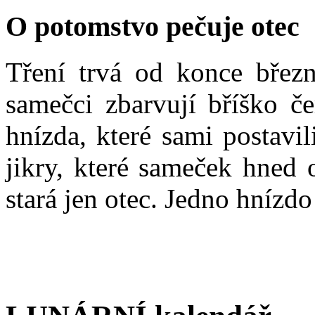
O potomstvo pečuje otec
Tření trvá od konce březn
samečci zbarvují bříško če
hnízda, které sami postavi
jikry, které sameček hned 
stará jen otec. Jedno hnízd