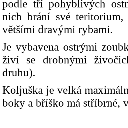
podle tří pohyblivých ost
nich brání své teritorium
většími dravými rybami.
Je vybavena ostrými zoubky
živí se drobnými živoči
druhu).
Koljuška je velká maximál
boky a bříško má stříbrné, 