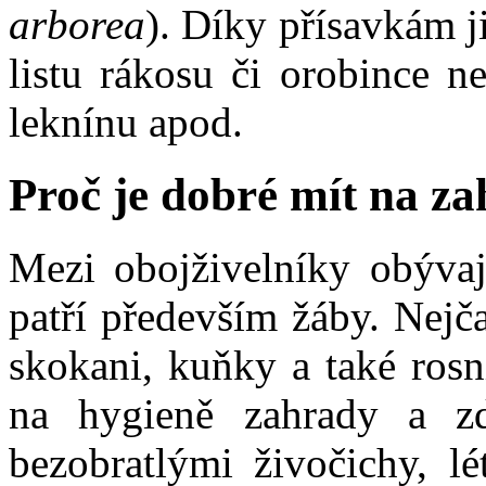
arborea
). Díky přísavkám j
listu rákosu či orobince n
leknínu apod.
Proč je dobré mít na za
Mezi obojživelníky obývají
patří především žáby. Nejča
skokani, kuňky a také rosn
na hygieně zahrady a zd
bezobratlými živočichy, l