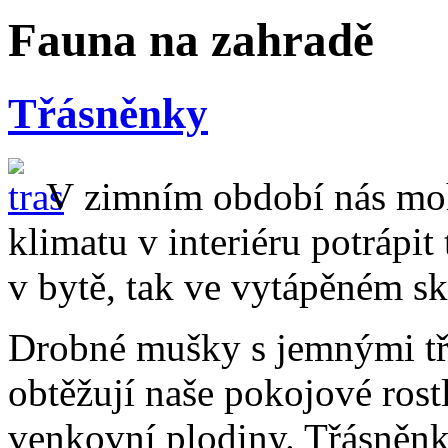
Fauna na zahradě
Třásněnky
V zimním období nás moh
klimatu v interiéru potrápit
v bytě, tak ve vytápěném sk
Drobné mušky s jemnými třá
obtěžují naše pokojové rostl
venkovní plodiny. Třásněnk