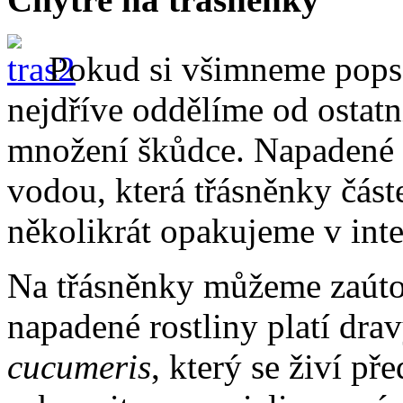
Pokud si všimneme popsa
nejdříve oddělíme od ostat
množení škůdce. Napadené
vodou, která třásněnky část
několikrát opakujeme v inte
Na třásněnky můžeme zaútoči
napadené rostliny platí dra
cucumeris
, který se živí p