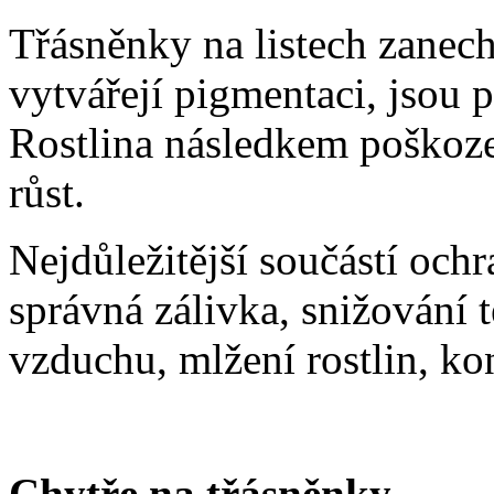
Třásněnky na listech zanech
vytvářejí pigmentaci, jsou 
Rostlina následkem poškoze
růst.
Nejdůležitější součástí ochra
správná zálivka, snižování 
vzduchu, mlžení rostlin, kon
Chytře na třásněnky