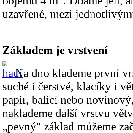
objemu 4 m
. Dbáme jen, a
uzavřené, mezi jednotlivým
Základem je vrstvení
Na dno klademe první vr
suché i čerstvé, klacíky i v
papír, balicí nebo novinový
naklademe další vrstvu větv
„pevný" základ můžeme začít