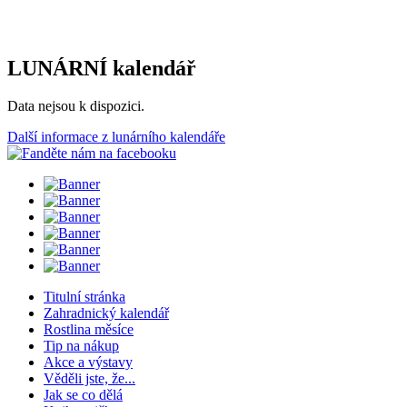
LUNÁRNÍ kalendář
Data nejsou k dispozici.
Další informace z lunárního kalendáře
Titulní stránka
Zahradnický kalendář
Rostlina měsíce
Tip na nákup
Akce a výstavy
Věděli jste, že...
Jak se co dělá