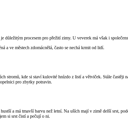
, je důležitým procesem pro přežití zimy. U veverek má však i společen
ná a ve městech zdomácnělá, často se nechá krmit od lidí.
 stromů, kde si staví kulovité hnízdo z listí a větviček. Stále častěji
pelnici pro zbytky potravin.
e hustší a má tmavší barvu než letní. Na uších mají v zimě delší srst, 
 si srst čistí a pečují o ni.