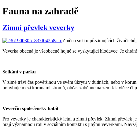
Fauna na zahradě
Zimní převlek veverky
Změna srsti u přezimujících živočichů
Veverka obecná je všeobecně hojně se vyskytující hlodavec. Je chráně
Setkání v parku
V zimě tráví čas povětšinou ve svém úkrytu v dutinách, nebo v korunách
pohybuje mezi korunami stromů, občas zaběhne na zem k lavičce či po
Veverčin společenský hábit
Pro veverky je charakteristický letní a zimní převlek. Zimní převlek j
hrají významnou roli v sociálním kontaktu s jinými veverkami. Navzájem