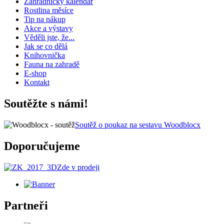
Zahradnický kalendář
Rostlina měsíce
Tip na nákup
Akce a výstavy
Věděli jste, že...
Jak se co dělá
Knihovnička
Fauna na zahradě
E-shop
Kontakt
Soutěžte s námi!
Soutěž o poukaz na sestavu Woodblocx
Doporučujeme
Zde v prodeji
Partneři