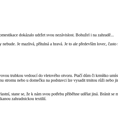
domestikace dokázalo udržet svou nezávislost. Bohužel i na zahradě...
bude. Je mazlivá, přítulná a hravá. Je to ale především lovec, často 
ovovou trubkou vedoucí do vletového otvoru. Ptačí dům či krmítko umí
u stromu nebo u domečku na podstavci lze vysadit trnitou růži nebo ji
astní, stane se, že k nám svou potřebu přiběhne udělat jiná. Bránit s
kanou zahradnickou textilií.