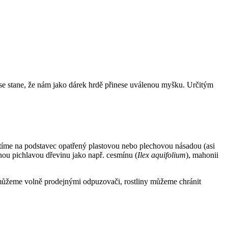
se stane, že nám jako dárek hrdě přinese uválenou myšku. Určitým
stíme na podstavec opatřený plastovou nebo plechovou násadou (asi
nou pichlavou dřevinu jako např. cesmínu (
Ilex aquifolium
), mahonii
e můžeme volně prodejnými odpuzovači, rostliny můžeme chránit