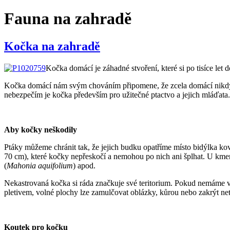
Fauna na zahradě
Kočka na zahradě
Kočka domácí je záhadné stvoření, které si po tisíce let 
Kočka domácí nám svým chováním připomene, že zcela domácí nikdy ne
nebezpečím je kočka především pro užitečné ptactvo a jejich mláďata.
Aby kočky neškodily
Ptáky můžeme chránit tak, že jejich budku opatříme místo bidýlka k
70 cm), které kočky nepřeskočí a nemohou po nich ani šplhat. U kmen
(
Mahonia aquifolium
) apod.
Nekastrovaná kočka si ráda značkuje své teritorium. Pokud nemáme vl
pletivem, volné plochy lze zamulčovat oblázky, kůrou nebo zakrýt net
Koutek pro kočku