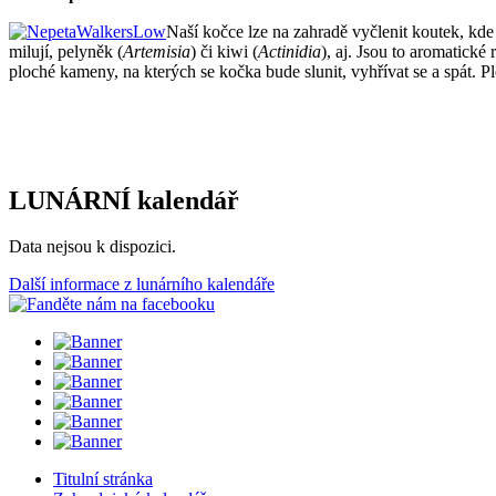
Naší kočce lze na zahradě vyčlenit koutek, kde 
milují, pelyněk (
Artemisia
) či kiwi (
Actinidia
), aj. Jsou to aromatické
ploché kameny, na kterých se kočka bude slunit, vyhřívat se a spát. 
LUNÁRNÍ kalendář
Data nejsou k dispozici.
Další informace z lunárního kalendáře
Titulní stránka