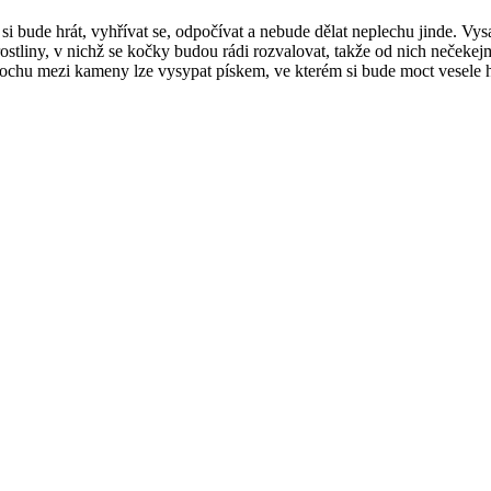
si bude hrát, vyhřívat se, odpočívat a nebude dělat neplechu jinde. Vys
 rostliny, v nichž se kočky budou rádi rozvalovat, takže od nich nečeke
Plochu mezi kameny lze vysypat pískem, ve kterém si bude moct vesele h