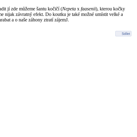
adit jí zde můžeme šantu kočičí (
Nepeta
x
faasenii
), kterou kočky
jme nijak závratný efekt. Do koutku je také možné umístit velké a
rabat a o naše záhony ztratí zájemJ.
Sdílet