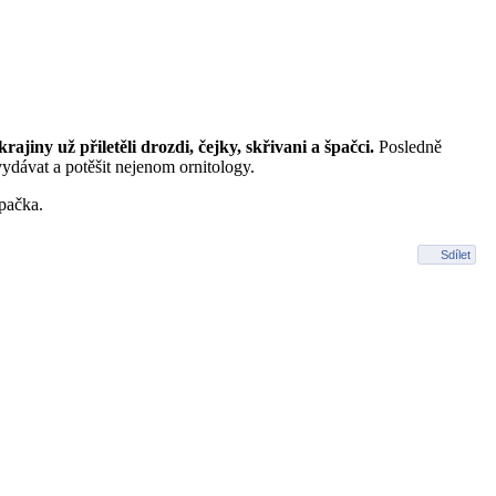
ajiny už přiletěli drozdi, čejky, skřivani a špačci.
Posledně
ydávat a potěšit nejenom ornitology.
pačka.
Sdílet