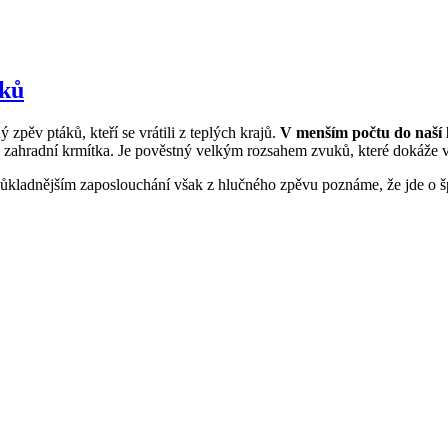
áků
zpěv ptáků, kteří se vrátili z teplých krajů.
V menším počtu do naší kr
i zahradní krmítka. Je pověstný velkým rozsahem zvuků, které dokáže v
ůkladnějším zaposlouchání však z hlučného zpěvu poznáme, že jde o š