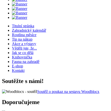
Titulní stránka
Zahradnický kalendář
Rostlina měsíce
Tip na nákup
Akce a výstavy
Věděli jste, že...
Jak se co dělá
Knihovnička
Fauna na zahradě
E-shop
Kontakt
Soutěžte s námi!
Soutěž o poukaz na sestavu Woodblocx
Doporučujeme