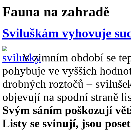
Fauna na zahradě
Sviluškám vyhovuje su
V zimním období se tep
pohybuje ve vyšších hodnot
drobných roztočů – svilušek
objevují na spodní straně l
Svým sáním poškozují větš
Listy se svinují, jsou pos