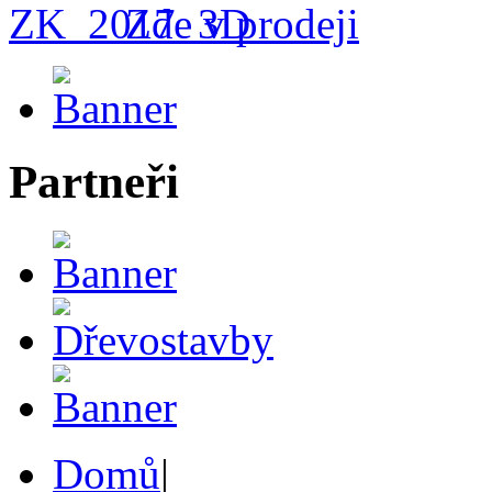
Zde v prodeji
Partneři
Domů
|