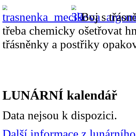
Boj s třásn
třeba chemicky ošetřovat hn
třásněnky a postřiky opakov
LUNÁRNÍ kalendář
Data nejsou k dispozici.
Další informace z lunárního