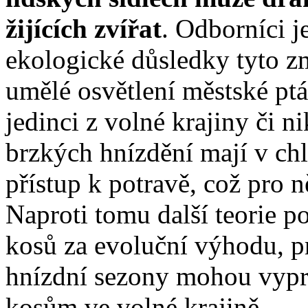
žijících zvířat
. Odborníci j
ekologické důsledky tyto z
umělé osvětlení městské pt
jedinci z volné krajiny či n
brzkých hnízdění mají v ch
přístup k potravě, což pro n
Naproti tomu další teorie 
kosů za evoluční výhodu, p
hnízdní sezony mohou vypr
kosům ve volné krajině.