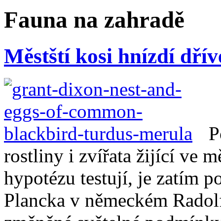
Fauna na zahradě
Městští kosi hnízdí dří
P
rostliny i zvířata žijící ve m
hypotézu testují, je zatím 
Plancka v německém Radolfz