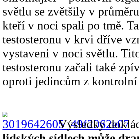
světlu se zvětšily v průměr
kteří v noci spali po tmě. 
testosteronu v krvi dříve vz
vystaveni v noci světlu. Tit
testosteronu začali také zp
oproti jedincům z kontrolní
Výsledky doklád
lidských sídlech může dr