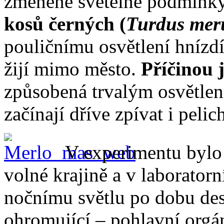
změněné světelné podmínky
kosů černých (
Turdus mer
pouličnímu osvětlení hnízdí
žijí mimo město.
Příčinou j
způsobená trvalým osvětlen
začínají dříve zpívat i pelich
V experimentu bylo
volné krajině a v laborato
nočnímu světlu po dobu des
ohromující – pohlavní org