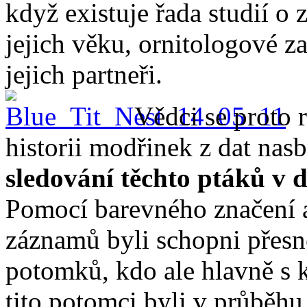
když existuje řada studií o 
jejich věku, ornitologové za
jejich partneři.
Vědci se proto r
historii modřinek z dat na
sledování těchto ptáků v 
Pomocí barevného značení a
záznamů byli schopni přesně
potomků, kdo ale hlavně s 
tito potomci byli v průběhu