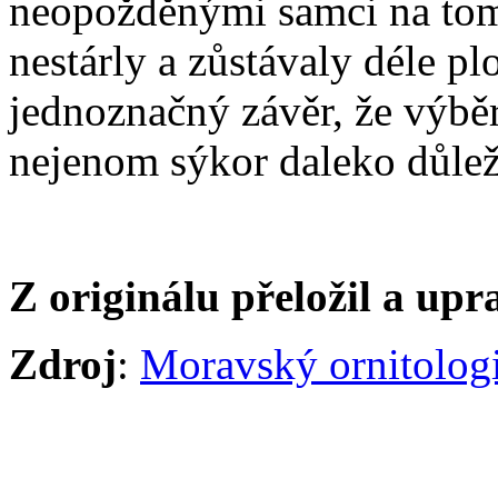
neopožděnými samci na tom
nestárly a zůstávaly déle p
jednoznačný závěr, že výběr
nejenom sýkor daleko důležit
Z originálu přeložil a upr
Zdroj
:
Moravský ornitolog