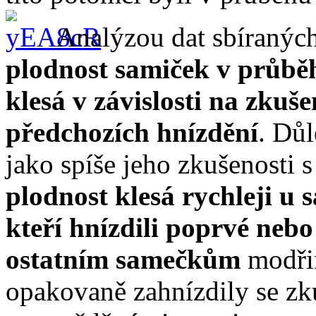
Analýzou dat sbíraných t
plodnost samiček v průbě
klesá v závislosti na zkuš
předchozích hnízdění
. Důl
jako spíše jeho zkušenosti 
plodnost klesá rychleji u 
kteří hnízdili poprvé nebo
ostatním samečkům
modřin
opakovaně zahnízdily se zk