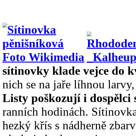
sítinovky klade vejce do 
nich se na jaře líhnou larvy,
Listy poškozují i dospělci
ranních hodinách. Sítinovka
hezký křís s nádherně zbar