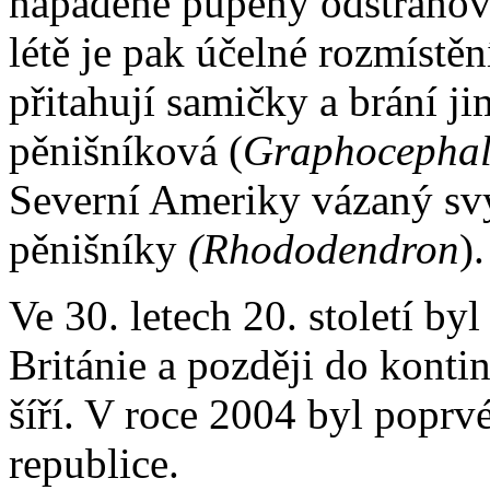
napadené pupeny odstraňovat
létě je pak účelné rozmístěn
přitahují samičky a brání ji
pěnišníková (
Graphocephal
Severní Ameriky vázaný s
pěnišníky
(Rhododendron
).
Ve 30. letech 20. století by
Británie a později do konti
šíří. V roce 2004 byl popr
republice.