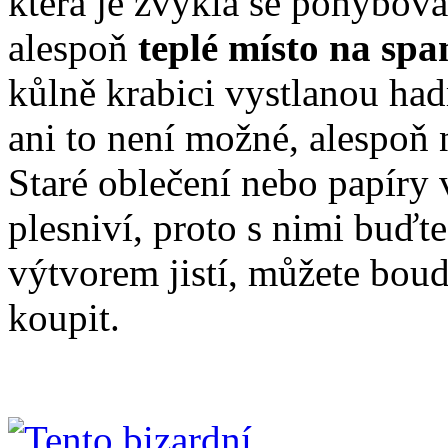
která je zvyklá se pohybova
alespoň
teplé místo na spa
kůlně krabici vystlanou ha
ani to není možné, alespoň 
Staré oblečení nebo papíry 
plesniví, proto s nimi buďt
výtvorem jistí, můžete bou
koupit.