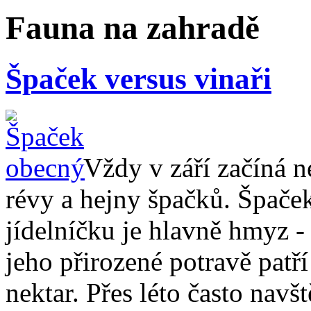
Fauna na zahradě
Špaček versus vinaři
Vždy v září začíná n
révy a hejny špačků. Špaček
jídelníčku je hlavně hmyz -
jeho přirozené potravě patří
nektar. Přes léto často navš