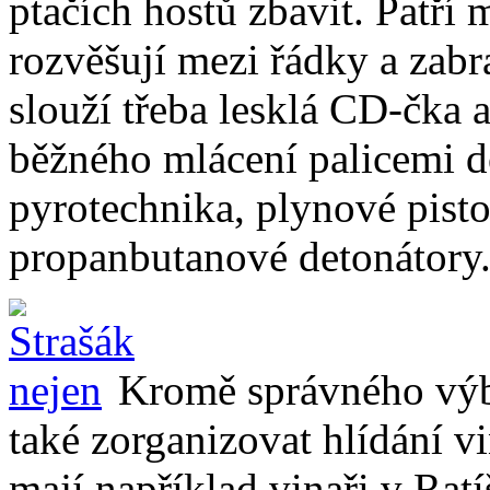
ptačích hostů zbavit. Patří 
rozvěšují mezi řádky a zabr
slouží třeba lesklá CD-čka a
běžného mlácení palicemi d
pyrotechnika, plynové pisto
propanbutanové detonátory.
Kromě správného výbě
také zorganizovat hlídání v
mají například vinaři v Ratí