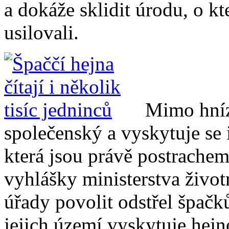
a dokáže sklidit úrodu, o k
usilovali.
Mimo hníz
společenský a vyskytuje se 
která jsou právě postrache
vyhlášky ministerstva život
úřady povolit odstřel špačků
jejich území vyskytuje hejno