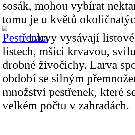
sosák, mohou vybírat nektar
tomu je u květů okoličnatýc
Larvy vysávají listové
listech, mšici krvavou, svil
drobné živočichy. Larva sp
období se silným přemnožen
množství pestřenek, které se
velkém počtu v zahradách.