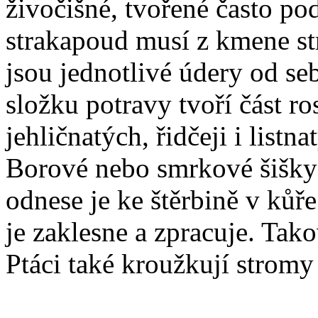
živočišné, tvořené často p
strakapoud musí z kmene str
jsou jednotlivé údery od se
složku potravy tvoří část ro
jehličnatých, řidčeji i listn
Borové nebo smrkové šišky
odnese je ke štěrbině v kůř
je zaklesne a zpracuje. Tak
Ptáci také kroužkují stromy 