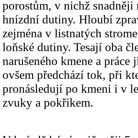
porostům, v nichž snadněji
hnízdní dutiny. Hloubí zpra
zejména v listnatých stromec
loňské dutiny. Tesají oba č
narušeného kmene a práce ji
ovšem předchází tok, při kt
pronásledují po kmeni i v 
zvuky a pokřikem.