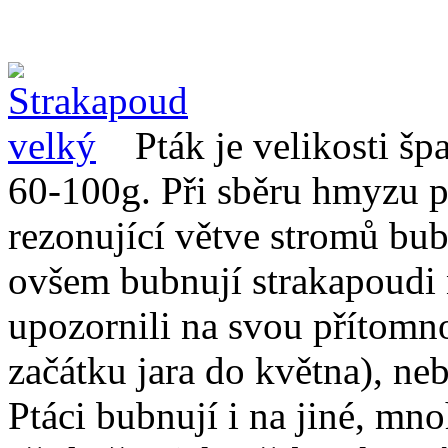
Pták je velikosti š
60-100g. Při sběru hmyzu 
rezonující větve stromů b
ovšem bubnují strakapoudi n
upozornili na svou přítomn
začátku jara do května), neb
Ptáci bubnují i na jiné, mn