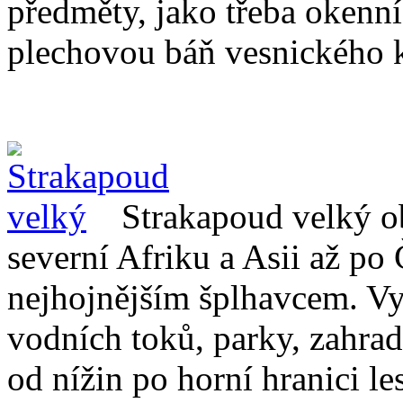
předměty, jako třeba okenn
plechovou báň vesnického k
Strakapoud velký o
severní Afriku a Asii až po
nejhojnějším šplhavcem. V
vodních toků, parky, zahrad
od nížin po horní hranici le