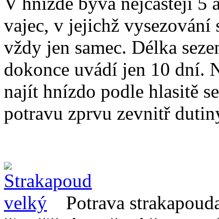
V hnízdě bývá nejčastěji 5 a
vajec, v jejichž vysezování 
vždy jen samec. Délka sezen
dokonce uvádí jen 10 dní.
najít hnízdo podle hlasitě 
potravu zprvu zevnitř dutin
Potrava strakapouda