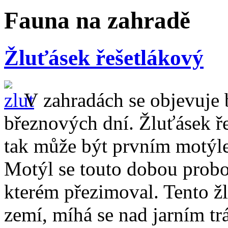
Fauna na zahradě
Žluťásek řešetlákový
V zahradách se objevuje b
březnových dní. Žluťásek ř
tak může být prvním motýle
Motýl se touto dobou probou
kterém přezimoval. Tento žl
zemí, míhá se nad jarním t