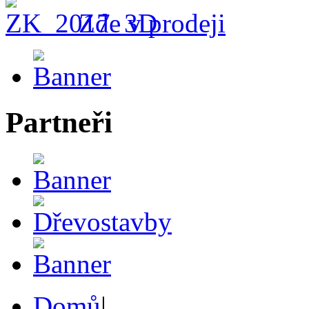
Zde v prodeji
Partneři
Domů
|