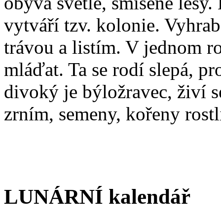
obývá světlé, smíšené lesy.
vytváří tzv. kolonie. Vyhra
trávou a listím. V jednom r
mláďat. Ta se rodí slepá, pr
divoký je býložravec, živí s
zrním, semeny, kořeny rostl
LUNÁRNÍ kalendář