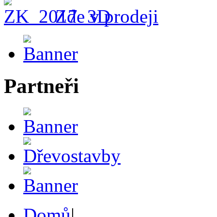
Zde v prodeji
Partneři
Domů
|