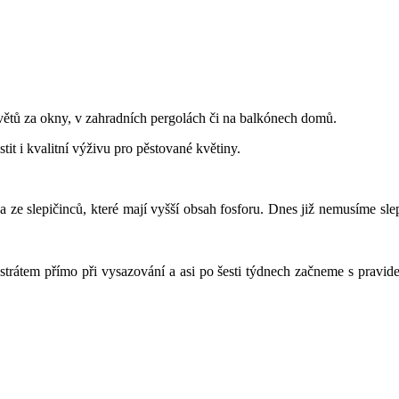
 květů za okny, v zahradních pergolách či na balkónech domů.
it i kvalitní výživu pro pěstované květiny.
a ze slepičinců, které mají vyšší obsah fosforu. Dnes již nemusíme sle
trátem přímo při vysazování a asi po šesti týdnech začneme s pravid
závidět.