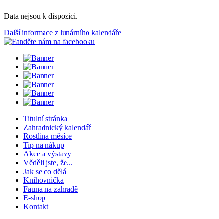
Data nejsou k dispozici.
Další informace z lunárního kalendáře
Titulní stránka
Zahradnický kalendář
Rostlina měsíce
Tip na nákup
Akce a výstavy
Věděli jste, že...
Jak se co dělá
Knihovnička
Fauna na zahradě
E-shop
Kontakt