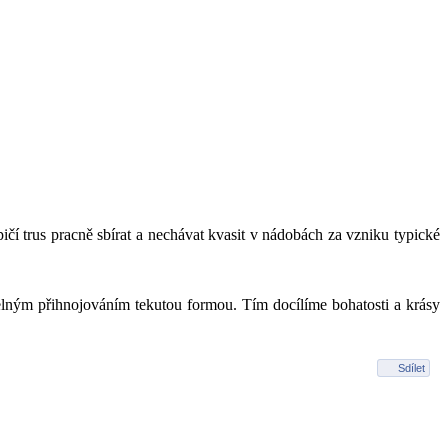
pičí trus pracně sbírat a nechávat kvasit v nádobách za vzniku typické
elným přihnojováním tekutou formou. Tím docílíme bohatosti a krásy
Sdílet