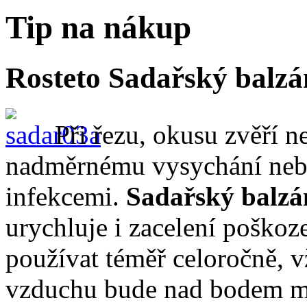
Tip na nákup
Rosteto Sadařský balz
Při řezu, okusu zvěří 
nadměrnému vysychání neb
infekcemi.
Sadařský balzá
urychluje i zacelení poškoz
používat téměř celoročně, v
vzduchu bude nad bodem mr