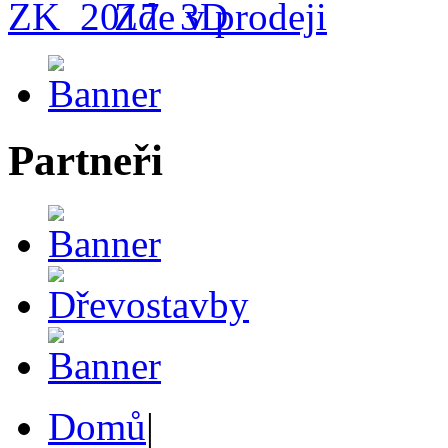
Zde v prodeji
Partneři
Domů
|