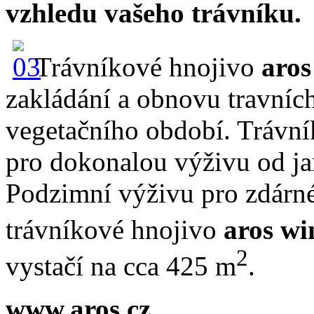
vzhledu vašeho trávníku.
Trávníkové hnojivo
aros
zakládání a obnovu travníc
vegetačního období. Trávn
pro dokonalou výživu od ja
Podzimní výživu pro zdárné
trávníkové hnojivo
aros
wi
2
vystačí na cca 425 m
.
www.aros.cz