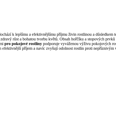
dochází k lepšímu a efektivnějšímu příjmu živin rostlinou a důsledkem
 zdravý růst a bohatou tvorbu květů. Obsah hořčíku a stopových prvků z
ami
pro pokojové rostliny
podporuje vyváženou výživu pokojových rostl
h efektivnější příjem a navíc zvyšují odolnost rostlin proti nepříznivým