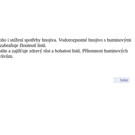
 toho i snížení spotřeby hnojiva. Vodorozpustné hnojivo s huminovými
abraňuje žloutnutí listů.
in a zajišťuje zdravý růst a bohatost listů. Přítomnost huminových
 vlivům.
Sdílet