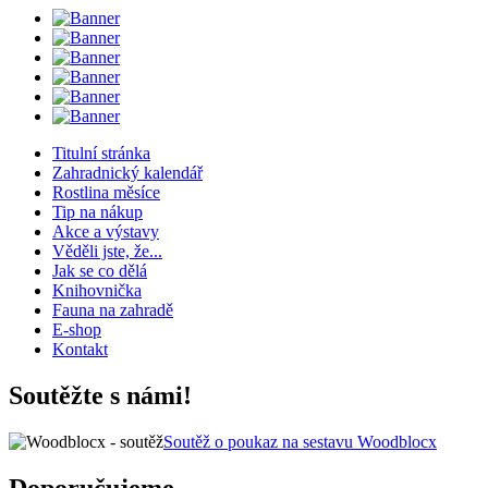
Titulní stránka
Zahradnický kalendář
Rostlina měsíce
Tip na nákup
Akce a výstavy
Věděli jste, že...
Jak se co dělá
Knihovnička
Fauna na zahradě
E-shop
Kontakt
Soutěžte s námi!
Soutěž o poukaz na sestavu Woodblocx