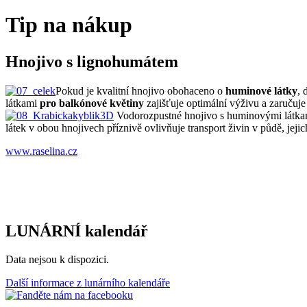
Tip na nákup
Hnojivo s lignohumátem
Pokud je kvalitní hnojivo obohaceno o
huminové látky
, 
látkami
pro balkónové květiny
zajišťuje optimální výživu a zaručuje
Vodorozpustné hnojivo s huminovými látk
látek v obou hnojivech příznivě ovlivňuje transport živin v půdě, jejic
www.raselina.cz
LUNÁRNÍ kalendář
Data nejsou k dispozici.
Další informace z lunárního kalendáře