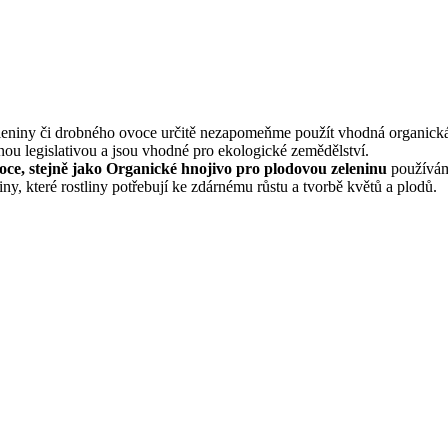
leniny či drobného ovoce určitě nezapomeňme použít vhodná organická
tnou legislativou a jsou vhodné pro ekologické zemědělství.
ce, stejně jako Organické hnojivo pro plodovou zeleninu
používám
y, které rostliny potřebují ke zdárnému růstu a tvorbě květů a plodů.