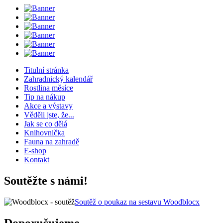
Titulní stránka
Zahradnický kalendář
Rostlina měsíce
Tip na nákup
Akce a výstavy
Věděli jste, že...
Jak se co dělá
Knihovnička
Fauna na zahradě
E-shop
Kontakt
Soutěžte s námi!
Soutěž o poukaz na sestavu Woodblocx