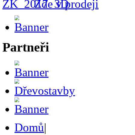
Zde v prodeji
Partneři
Domů
|