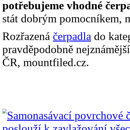
potřebujeme vhodné čerp
stát dobrým pomocníkem, m
Rozřazená
čerpadla
do kateg
pravděpodobně nejznámějším
ČR, mountfiled.cz.